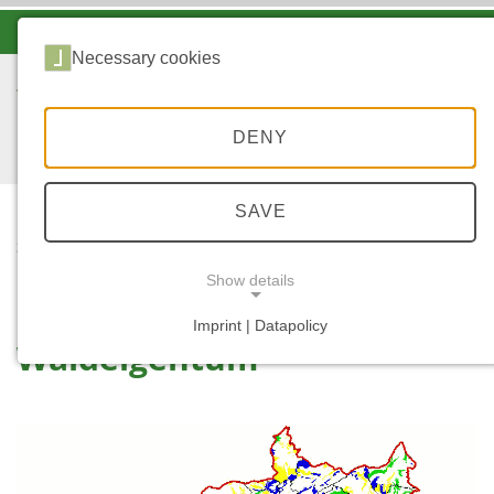
-A
A
A+
Necessary cookies
DENY
SAVE
...
START
WALDEIGENTUM
Show details
Imprint | Datapolicy
Waldeigentum
NECESSARY COOKIES