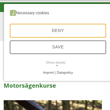
-A
A
A+
Necessary cookies
DENY
SAVE
...
START
MACH`S DOCH
Show details
EINFACH SELBST!
Imprint | Datapolicy
NECESSARY COOKIES
Motorsägenkurse