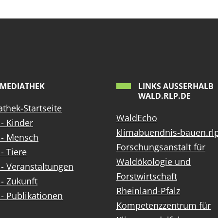
MEDIATHEK
LINKS AUSSERHALB W
ALD.RLP.DE
thek-Startseite
WaldEcho
- Kinder
klimabuendnis-bauen.rl
 - Mensch
Forschungsanstalt für
- Tiere
Waldökologie und
- Veranstaltungen
Forstwirtschaft
- Zukunft
Rheinland-Pfalz
- Publikationen
Kompetenzzentrum für