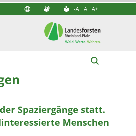
-A
A
A+
ngen
der Spaziergänge statt.
dinteressierte Menschen