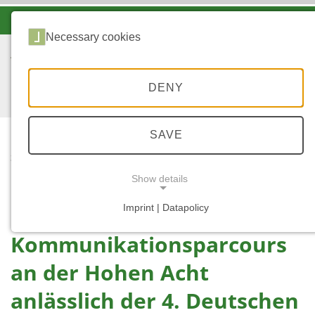
-A
A
A+
Necessary cookies
DENY
SAVE
...
START
KOMMUNIKATIONSPA
Show details
RCOURS HOHE ACHT
Imprint | Datapolicy
NECESSARY COOKIES
Kommunikationsparcours
an der Hohen Acht
anlässlich der 4. Deutschen