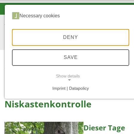
-A
A
A+
Necessary cookies
DENY
SAVE
...
START
NISTKASTENKONTROLL
Show details
E
Imprint | Datapolicy
NECESSARY COOKIES
Niskastenkontrolle
Dieser Tage