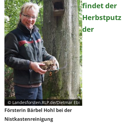
findet der
Herbstputz
der
© Landesforsten.RLP.de/Dietmar Ebi
Försterin Bärbel Hohl bei der
Nistkastenreinigung