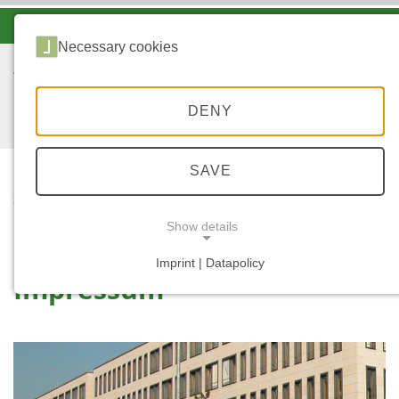
-A
A
A+
Necessary cookies
DENY
SAVE
...
STARTSEITE
IMPRESSUM
Show details
Imprint | Datapolicy
Impressum
NECESSARY COOKIES