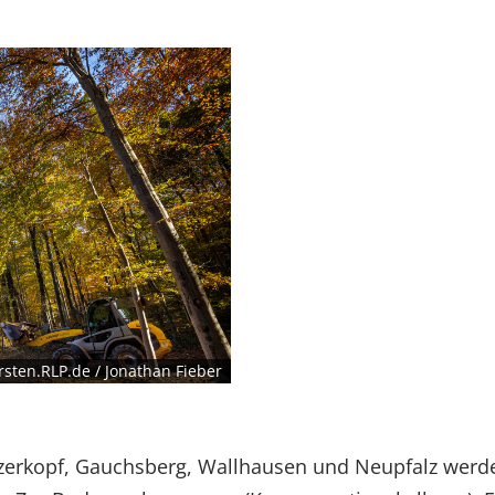
sten.RLP.de / Jonathan Fieber
nzerkopf, Gauchsberg, Wallhausen und Neupfalz werd