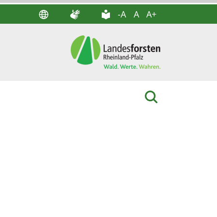
-A
A
A+