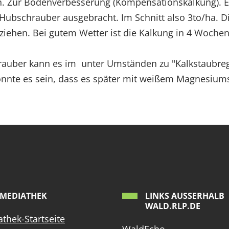
. Zur Bodenverbesserung (Kompensationskalkung). Es
bschrauber ausgebracht. Im Schnitt also 3to/ha. Di
iehen. Bei gutem Wetter ist die Kalkung in 4 Wochen 
auber kann es im unter Umständen zu "Kalkstaubreg
nnte es sein, dass es später mit weißem Magnesiumst
MEDIATHEK
LINKS AUSSERHALB W
ALD.RLP.DE
thek-Startseite
WaldEcho