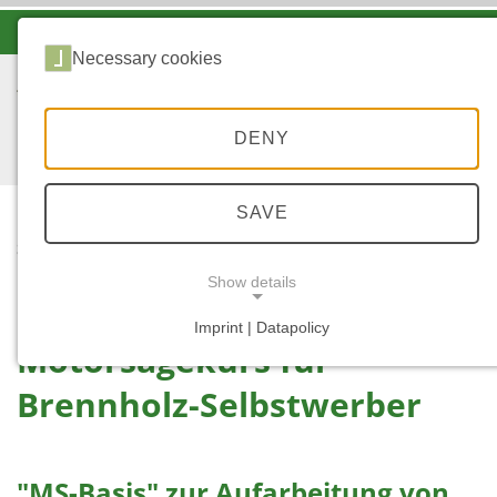
-A
A
A+
Necessary cookies
DENY
SAVE
...
STARTSEITE
MOTORSÄGENKURSE
Show details
Imprint | Datapolicy
Motorsägekurs für
NECESSARY COOKIES
Brennholz-Selbstwerber
"MS-Basis" zur Aufarbeitung von