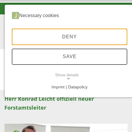
-A
A
A+
Necessary cookies
DENY
SAVE
...
STARTSEITE
AMTSÜBERGABE
Show details
Imprint | Datapolicy
NECESSARY COOKIES
Herr Konrad Leicht offiziell neuer
Forstamtsleiter