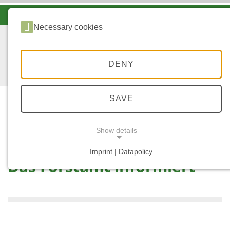
-A
A
A+
Necessary cookies
DENY
SAVE
...
STARTSEITE
AKTUELLES
Show details
Imprint | Datapolicy
Das Forstamt informiert
NECESSARY COOKIES