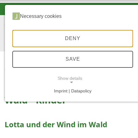
-A
A
A+
Necessary cookies
DENY
SAVE
...
STARTSEITE
WALD - KINDER
Show details
Imprint | Datapolicy
Wald - Kinder
NECESSARY COOKIES
Lotta und der Wind im Wald