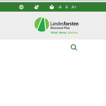
-A
A
A+