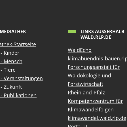
MEDIATHEK
LINKS AUSSERHALB W
ALD.RLP.DE
thek-Startseite
WaldEcho
- Kinder
klimabuendnis-bauen.rl
 - Mensch
Forschungsanstalt für
- Tiere
Waldökologie und
- Veranstaltungen
Forstwirtschaft
- Zukunft
Rheinland-Pfalz
- Publikationen
Kompetenzzentrum für
Klimawandelfolgen
klimawandel.wald.rlp.de
Portal U