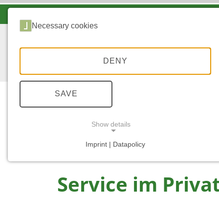
LANDESFORSTEN VOR ORT
Necessary cookies
DENY
SAVE
Show details
...
STARTSEITE
SERVICE IM PRIVATWALD
Imprint | Datapolicy
NECESSARY COOKIES
Service im Priva