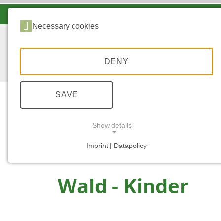
LANDESFORSTEN VOR ORT
Necessary cookies
DENY
SAVE
Show details
...
STARTSEITE
WALD - KINDER
Imprint | Datapolicy
NECESSARY COOKIES
Wald - Kinder