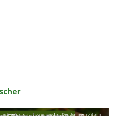
scher
t activée par un clic ou un toucher. Des données sont ainsi