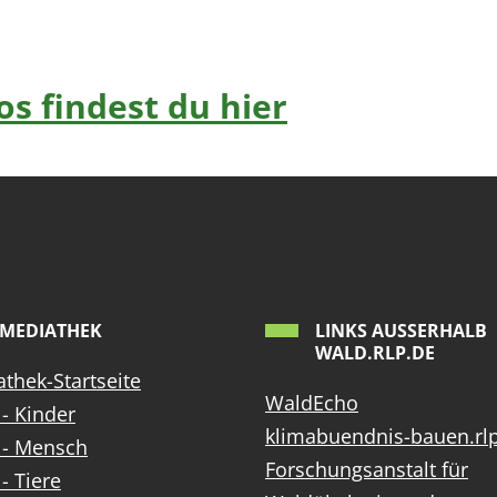
s findest du hier
MEDIATHEK
LINKS AUSSERHALB W
ALD.RLP.DE
thek-Startseite
WaldEcho
- Kinder
klimabuendnis-bauen.rl
 - Mensch
Forschungsanstalt für
- Tiere