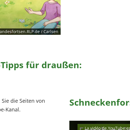
andesfortsen.RLP.de / Carlsen
Tipps für draußen:
Schneckenfor
 Sie die Seiten von
e-Kanal.
La vidéo de YouTube es