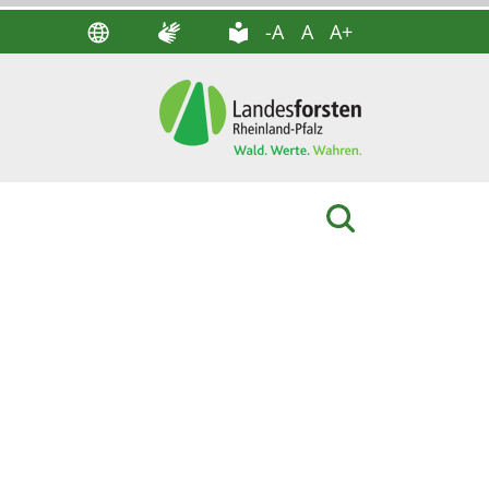
-A
A
A+