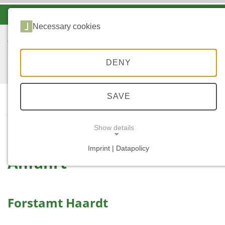
-A
A
A+
Necessary cookies
DENY
SAVE
...
STARTSEITE
ANFAHRT
Show details
Imprint | Datapolicy
Anfahrt
NECESSARY COOKIES
Forstamt Haardt