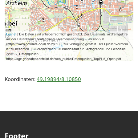
Leaflet
| Die Daten sind urheberrechtlich geschützt. Der Datensatz wird entgeltfrei
mit der Datenlizenz Deutschland – Namensnennung – Version 2.0
(https://www.govdata.de/dl-de/by-2-0) zur Verfügung gestellt. Der Quellenvermerk
ist zu beachten. | Quellenvermerk: © Bundesamt für Kartographie und Geodäsie
<2019>, Datenquellen:
https://sgx.geodatenzentrum.de/web_public/Datenquellen_TopPlus_Open.pdf
Koordinaten:
49.19894/8.10850
Footer