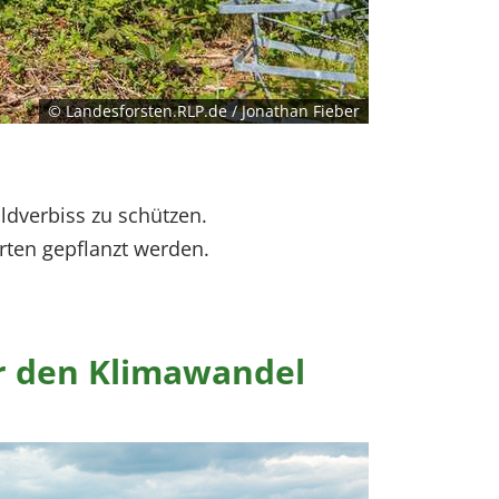
© Landesforsten.RLP.de / Jonathan Fieber
ldverbiss zu schützen.
ten gepflanzt werden.
ür den Klimawandel