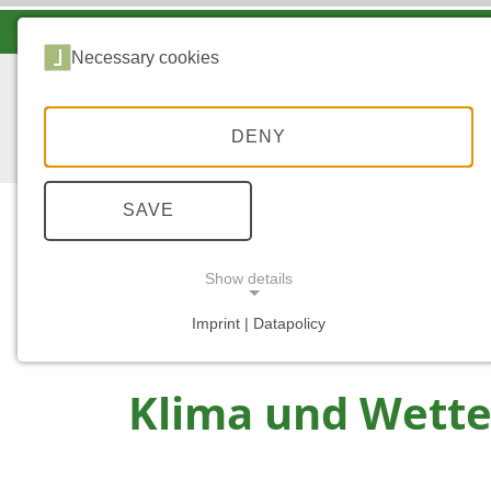
LANDESFORSTEN VOR ORT
Necessary cookies
DENY
SAVE
Show details
...
STARTSEITE
UNSER WALD IM KLIMA
Imprint | Datapolicy
NECESSARY COOKIES
Klima und Wette