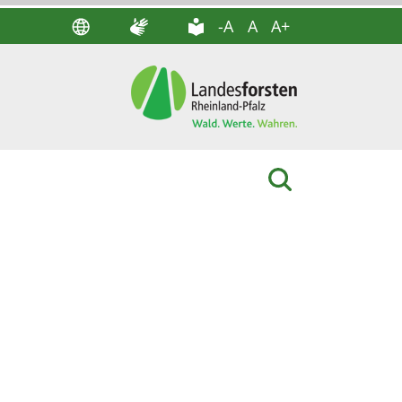
-A
A
A+