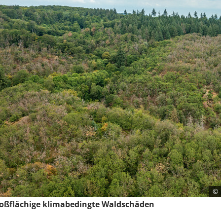
© 
oßflächige klimabedingte Waldschäden