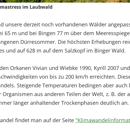
imastress im Laubwald
nd unsere derzeit noch vorhandenen Wälder angepass
bei 65 m und bei Bingen 77 m über dem Meeresspiege
gangenen Dürresommer. Die höchsten Erhebungen reic
es und auf 628 m auf dem Salzkopf im Binger Wald.
n Orkanen Vivian und Wiebke 1990, Kyrill 2007 und X
hwindigkeiten von bis zu 200 km/h erreichten. Dies
ndels. Steigende Temperaturen bedingen aber auch
 Organismen aus anderen Teilen der Welt, z. B. der 
immer länger anhaltender Trockenphasen deutlich an
ndel findet man auf der Seite
"Klimawandelinformat