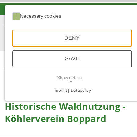
-A
A
A+
Necessary cookies
DENY
SAVE
...
STARTSEITE
HOLZKOHLE -
Show details
KÖHLERVEREIN
Imprint | Datapolicy
NECESSARY COOKIES
Historische Waldnutzung -
Köhlerverein Boppard