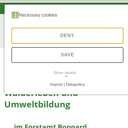
-A
A
A+
Necessary cookies
DENY
SAVE
...
STARTSEITE
UMWELTBILDUNG
Show details
Imprint | Datapolicy
Walderleben und
NECESSARY COOKIES
Umweltbildung
.... im Forstamt Boppard