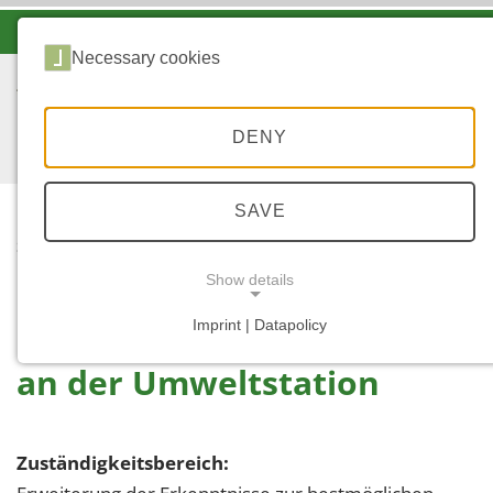
-A
A
A+
Necessary cookies
DENY
SAVE
...
STARTSEITE
AN DER
Show details
UMWELTSTATION
Imprint | Datapolicy
NECESSARY COOKIES
an der Umweltstation
Zuständigkeitsbereich: