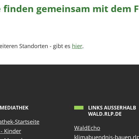
e finden gemeinsam mit dem 
iteren Standorten - gibt es
hier
.
MEDIATHEK
LINKS AUSSERHALB W
ALD.RLP.DE
thek-Startseite
WaldEcho
- Kinder
klimabuendnis-bauen.rl