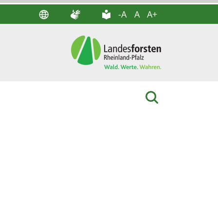
-A
A
A+