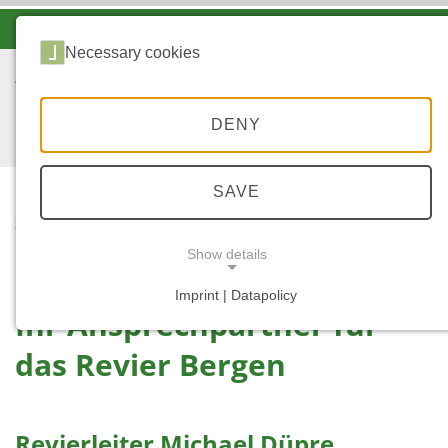
-A
A
A+
Necessary cookies
DENY
SAVE
...
STARTSEITE
BERGEN
Show details
Imprint | Datapolicy
Ihr Ansprechpartner für
NECESSARY COOKIES
das Revier Bergen
Revierleiter Michael Düpre