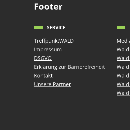
Footer
SERVICE
TreffpunktWALD
Media
Impressum
Wald 
DSGVO
Wald
Erklärung zur Barrierefreiheit
Wald 
Kontakt
Wald 
Unsere Partner
Wald 
Wald 