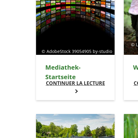
© L
© AdobeStock 39054905 by-studio
Mediathek-
W
Startseite
CONTINUER LA LECTURE
C