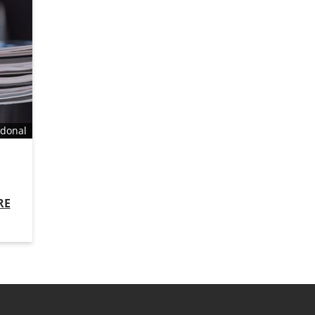
odonal
RE