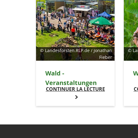
© Landesforsten.RLP.de / Jonathan
© La
Fieber
Wald -
W
Veranstaltungen
CONTINUER LA LECTURE
C