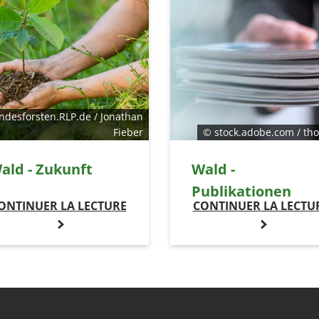
ndesforsten.RLP.de / Jonathan
Fieber
© stock.adobe.com / th
ald - Zukunft
Wald -
Publikationen
ONTINUER LA LECTURE
CONTINUER LA LECTU