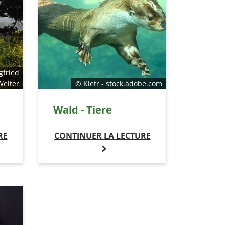
gfried
Weiter
© Kletr - stock.adobe.com
Wald - Tiere
RE
CONTINUER LA LECTURE