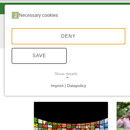
LANDESFORSTEN VOR ORT
Necessary cookies
DENY
SAVE
Show details
...
STARTSEITE
MEDIATHEK
Imprint | Datapolicy
NECESSARY COOKIES