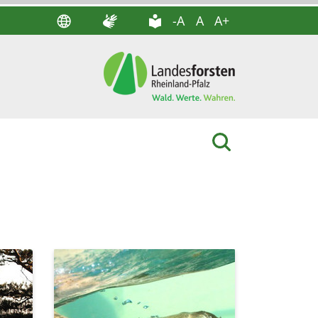
-A
A
A+