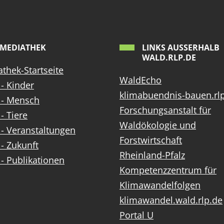
MEDIATHEK
LINKS AUSSERHALB W
ALD.RLP.DE
thek-Startseite
WaldEcho
- Kinder
klimabuendnis-bauen.rl
 - Mensch
Forschungsanstalt für
- Tiere
Waldökologie und
- Veranstaltungen
Forstwirtschaft
- Zukunft
Rheinland-Pfalz
- Publikationen
Kompetenzzentrum für
Klimawandelfolgen
klimawandel.wald.rlp.de
Portal U