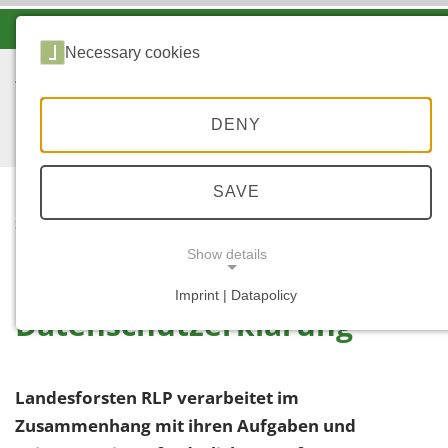
-A
A
A+
Necessary cookies
DENY
SAVE
...
STARTSEITE
DSGVO
Show details
Imprint | Datapolicy
Datenschutzerklärung
NECESSARY COOKIES
Landesforsten RLP verarbeitet im
Zusammenhang mit ihren Aufgaben und