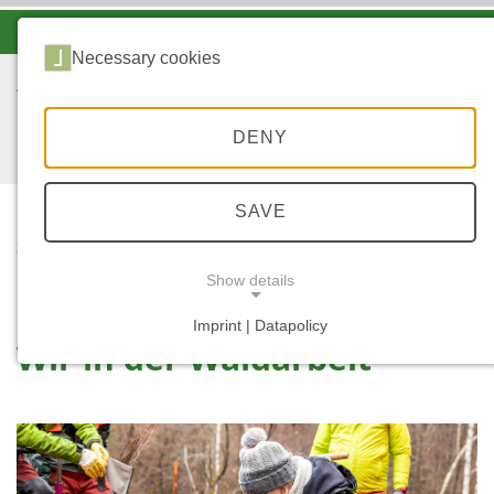
-A
A
A+
Necessary cookies
DENY
SAVE
...
STARTSEITE
... IN DER WALDARBEIT
Show details
Imprint | Datapolicy
Wir in der Waldarbeit
NECESSARY COOKIES