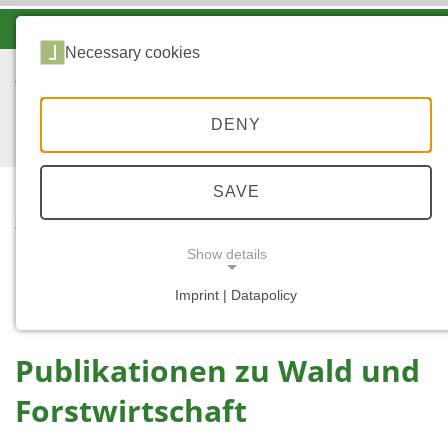
-A
A
A+
Necessary cookies
DENY
SAVE
...
STARTSEITE
PUBLIKATIONEN ZU
Show details
WALD UND
FORSTWIRTSCHAFT
Imprint | Datapolicy
NECESSARY COOKIES
Publikationen zu Wald und
Forstwirtschaft