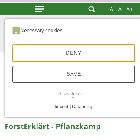
-A
A
A+
Necessary cookies
DENY
...
STARTSEITE
SAVE
WALD - ZUKUNFT
Show details
Wald der Zukunft
Imprint | Datapolicy
NECESSARY COOKIES
ForstErklärt - Pflanzkamp