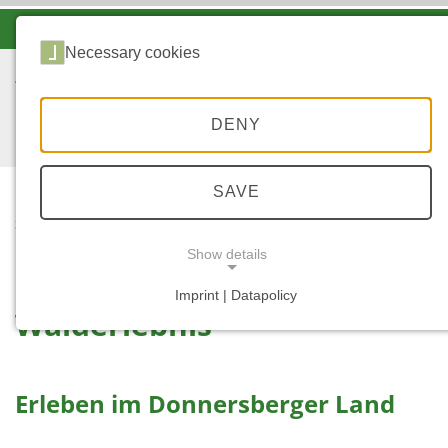
-A
A
A+
Necessary cookies
DENY
SAVE
...
STARTSEITE
WALDERLEBNIS
Show details
Imprint | Datapolicy
Walderlebnis
NECESSARY COOKIES
Erleben im Donnersberger Land