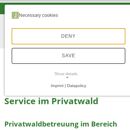
-A
A
A+
Necessary cookies
DENY
SAVE
...
STARTSEITE
SERVICE IM
Show details
PRIVATWALD
Imprint | Datapolicy
NECESSARY COOKIES
Service im Privatwald
Privatwaldbetreuung im Bereich