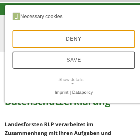
-A
A
A+
Necessary cookies
DENY
SAVE
...
STARTSEITE
DSGVO
Show details
Imprint | Datapolicy
Datenschutzerklärung
NECESSARY COOKIES
Landesforsten RLP verarbeitet im
Zusammenhang mit ihren Aufgaben und