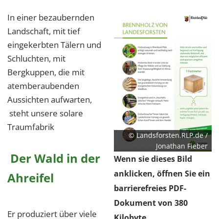
In einer bezaubernden
Landschaft, mit tief
eingekerbten Tälern und
Schluchten, mit
Bergkuppen, die mit
atemberaubenden
Aussichten aufwarten,
steht unsere solare
Traumfabrik
© Landsforsten.RLP.de /
Jonathan Fieber
Der Wald in der
Wenn sie dieses Bild
anklicken, öffnen Sie ein
Ahreifel
barrierefreies PDF-
Dokument von 380
Er produziert über viele
Kilobyte.