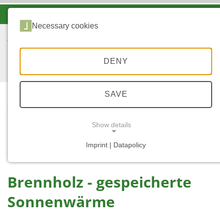
-A
A
A+
Necessary cookies
DENY
SAVE
...
STARTSEITE
BRENNHOLZ -
Show details
GESPEICHERTE
SONNENWÄRME
Imprint | Datapolicy
NECESSARY COOKIES
Brennholz - gespeicherte
Sonnenwärme