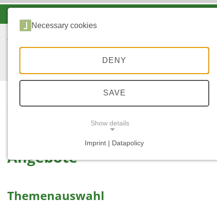
-A
A
A+
Necessary cookies
DENY
SAVE
...
STARTSEITE
ANGEBOTE
Show details
Imprint | Datapolicy
Angebote
NECESSARY COOKIES
Themenauswahl