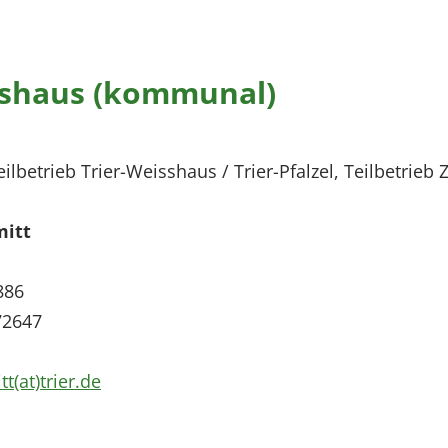
isshaus (kommunal)
Teilbetrieb Trier-Weisshaus / Trier-Pfalzel, Teilbetrieb
mitt
886
72647
t(at)trier.de