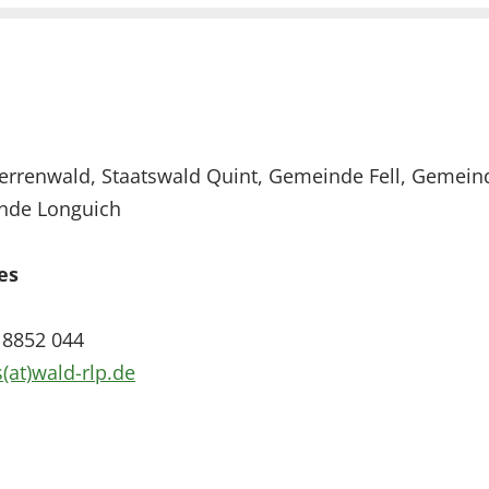
errenwald, Staatswald Quint, Gemeinde Fell, Geme
nde Longuich
es
 8852 044
s(at)wald-rlp.de