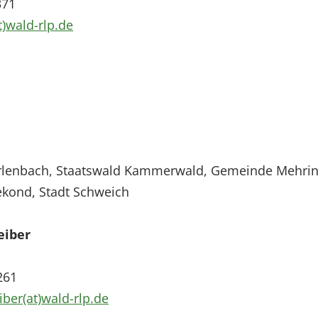
371
t)wald-rlp.de
Erlenbach, Staatswald Kammerwald, Gemeinde Mehrin
kond, Stadt Schweich
eiber
261
iber(at)wald-rlp.de