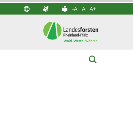
-A
A
A+