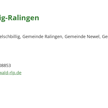
ig-Ralingen
schbillig, Gemeinde Ralingen, Gemeinde Newel, Ge
508853
wald-rlp.de