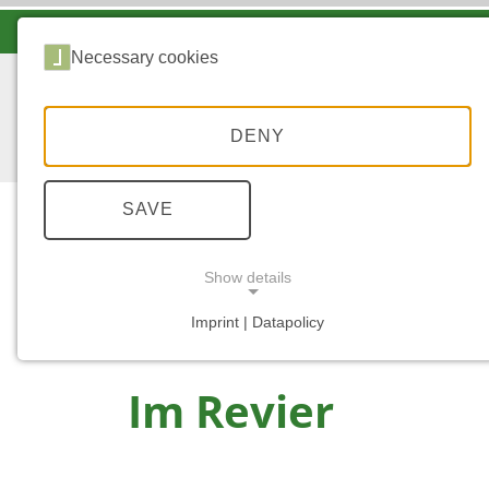
LANDESFORSTEN VOR ORT
Necessary cookies
DENY
SAVE
Show details
...
START
IN DEN REVIEREN
Imprint | Datapolicy
NECESSARY COOKIES
Im Revier