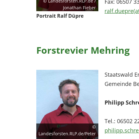
© Landesforsten.RLP.de /
Fax: 06507 3
Jonathan Fieber
ralf.duepre(a
Portrait Ralf Düpre
Forstrevier Mehring
Staatswald 
Gemeinde Be
Philipp Schr
Tel.: 06502 2
©
philipp.schre
Landesforsten.RLP.de/Peter