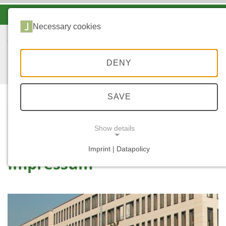
-A
A
A+
Necessary cookies
DENY
SAVE
...
START
IMPRESSUM
Show details
Imprint | Datapolicy
Impressum
NECESSARY COOKIES