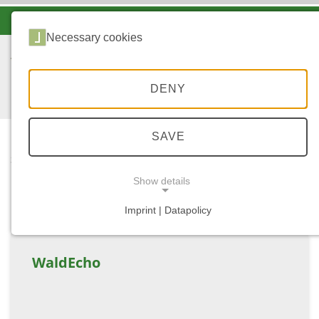
-A
A
A+
Necessary cookies
DENY
SAVE
...
START
LINKS AUSSERHALB W
Show details
ALD.RLP.DE
Imprint | Datapolicy
NECESSARY COOKIES
WaldEcho