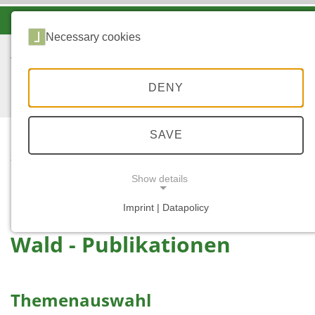
-A
A
A+
Necessary cookies
DENY
SAVE
...
START
WALD -
Show details
PUBLIKATIONEN
Imprint | Datapolicy
NECESSARY COOKIES
Wald - Publikationen
Themenauswahl