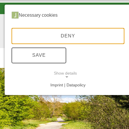
LANDESFORSTEN VOR ORT
Necessary cookies
DENY
SAVE
Start
Wal
Show details
Imprint | Datapolicy
NECESSARY COOKIES