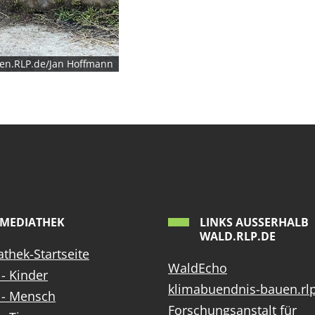
en.RLP.de/Jan Hoffmann
MEDIATHEK
LINKS AUSSERHALB W
ALD.RLP.DE
thek-Startseite
WaldEcho
- Kinder
klimabuendnis-bauen.rl
 - Mensch
Forschungsanstalt für