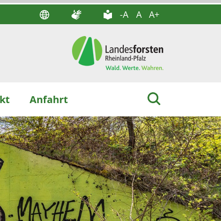
-A
A
A+
kt
Anfahrt