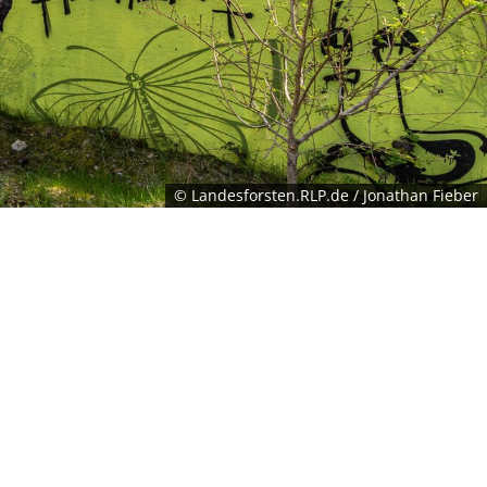
© Landesforsten.RLP.de / Jonathan Fieber