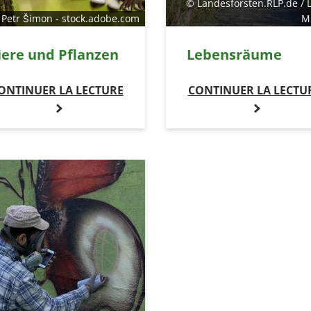
© Landesforsten.RLP.de / 
 Petr Šimon - stock.adobe.com
M
iere und Pflanzen
Lebensräume
ONTINUER LA LECTURE
CONTINUER LA LECTU