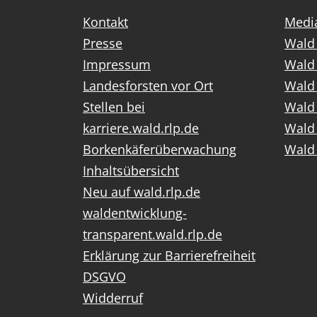
Kontakt
Media
Presse
Wald 
Impressum
Wald
Landesforsten vor Ort
Wald 
Stellen bei
Wald 
karriere.wald.rlp.de
Wald 
Borkenkäferüberwachung
Wald 
Inhaltsübersicht
Neu auf wald.rlp.de
waldentwicklung-
transparent.wald.rlp.de
Erklärung zur Barrierefreiheit
DSGVO
Widderruf