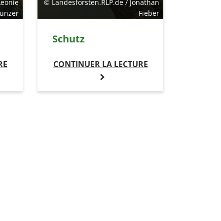
Leonie
© Landesforsten.RLP.de / Jonathan
ünzer
Fieber
Schutz
RE
CONTINUER LA LECTURE