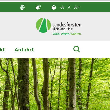
-A
A
A+
kt
Anfahrt