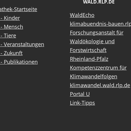
ALD.RLP.DE
thek-Startseite
WaldEcho
- Kinder
klimabuendnis-bauen.rl
 - Mensch
Forschungsanstalt für
- Tiere
Waldökologie und
- Veranstaltungen
Forstwirtschaft
- Zukunft
Rheinland-Pfalz
- Publikationen
Kompetenzzentrum für
Klimawandelfolgen
klimawandel.wald.rlp.de
Portal U
Link-Tipps