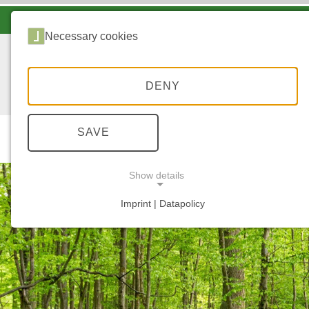
LANDESFORSTEN VOR ORT
Necessary cookies
DENY
SAVE
Start
Wal
Show details
Imprint | Datapolicy
NECESSARY COOKIES