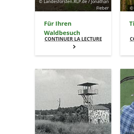
© Landesforsten.RLP.de / Jonathan
Fieber
©
Für Ihren
T
Waldbesuch
CONTINUER LA LECTURE
C