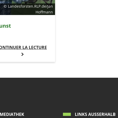
© Landesforsten.RLP.de/Jan
Hoffmann
unst
ONTINUER LA LECTURE
MEDIATHEK
LINKS AUSSERHALB W