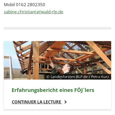
Mobil 0162 2802350
sabine.christian(at)wald-rlp.de
© Landesforsten.RLP.de / Petra Kurz
Erfahrungsbericht eines FÖJ´lers
CONTINUER LA LECTURE