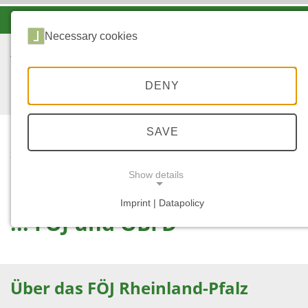
-A
A
A+
Necessary cookies
DENY
SAVE
...
STARTSEITE
... FÖJ UND ÖBFD
Show details
Imprint | Datapolicy
... FÖJ und ÖBFD
NECESSARY COOKIES
Über das FÖJ Rheinland-Pfalz