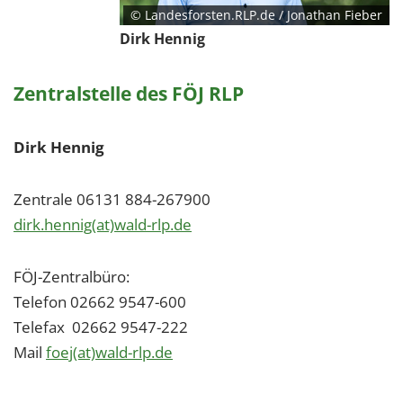
© Landesforsten.RLP.de / Jonathan Fieber
Dirk Hennig
Zentralstelle des FÖJ RLP
Dirk Hennig
Zentrale 06131 884-267900
dirk.hennig(at)wald-rlp.de
FÖJ-Zentralbüro:
Telefon 02662 9547-600
Telefax 02662 9547-222
Mail
foej(at)wald-rlp.de