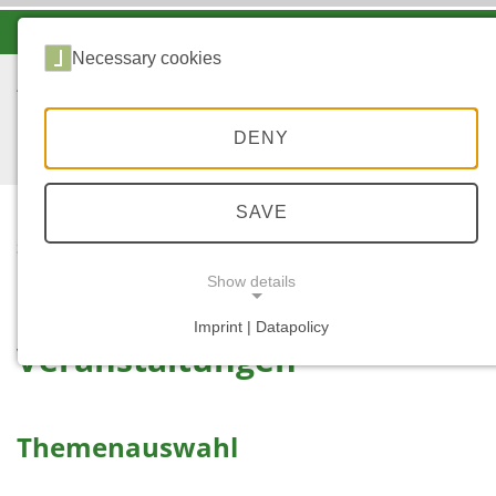
-A
A
A+
Necessary cookies
DENY
SAVE
...
STARTSEITE
VERANSTALTUNGEN
Show details
Imprint | Datapolicy
Veranstaltungen
NECESSARY COOKIES
Themenauswahl