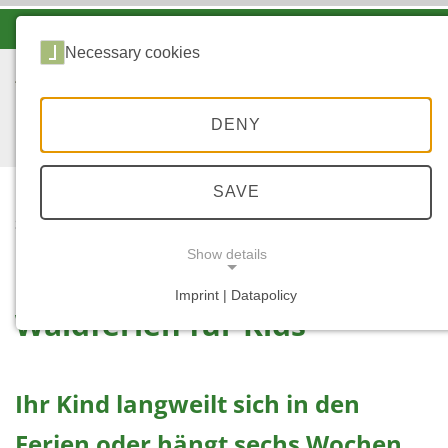
-A
A
A+
Necessary cookies
DENY
SAVE
...
STARTSEITE
FERIENBETREUUNG
Show details
Imprint | Datapolicy
Waldferien für Kids
NECESSARY COOKIES
Ihr Kind langweilt sich in den
Ferien oder hängt sechs Wochen