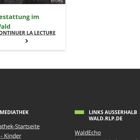
Erbes
estattung im
ald
ONTINUER LA LECTURE
MEDIATHEK
LINKS AUSSERHALB W
ALD.RLP.DE
thek-Startseite
WaldEcho
- Kinder