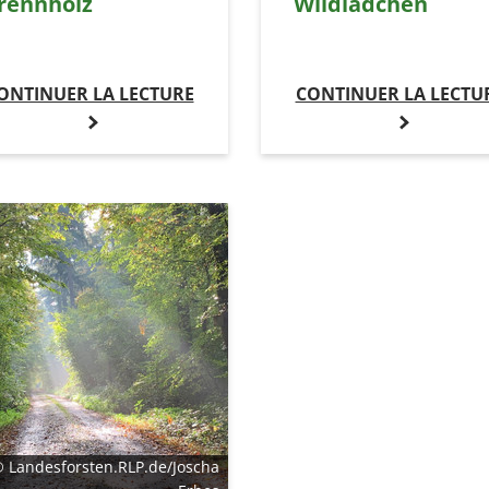
rennholz
Wildlädchen
ONTINUER LA LECTURE
CONTINUER LA LECTU
 Landesforsten.RLP.de/Joscha