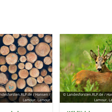
ndesforsten.RLP.de / Hansen /
© Landesforsten.RLP.de / Ha
Lamour, Lamour
Lamour, L