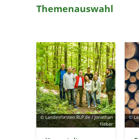
Themenauswahl
© Landesforsten.RLP.de / Jonathan
© La
Fieber