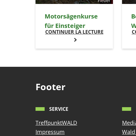
Fieber
Motorsägenkurse
B
für Einsteiger
W
CONTINUER LA LECTURE
C
Footer
SERVICE
TreffpunktWALD
Media
Impressum
Wald 