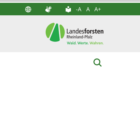
-A
A
A+