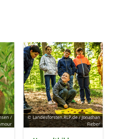
nsen /
© Landesforsten.RLP.de / Jonathan
amour
Fieber