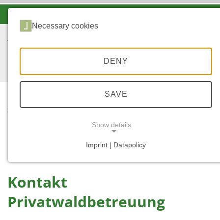
-A
A
A+
Necessary cookies
DENY
SAVE
...
STARTSEITE
KONTAKT
Show details
PRIVATWALDBETREUU
NG
Imprint | Datapolicy
NECESSARY COOKIES
Kontakt
Privatwaldbetreuung