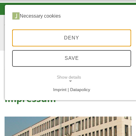
-A
A
A+
Necessary cookies
DENY
SAVE
...
STARTSEITE
IMPRESSUM
Show details
Imprint | Datapolicy
Impressum
NECESSARY COOKIES