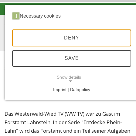
-A
A
A+
Necessary cookies
DENY
SAVE
...
STARTSEITE
WIR
Show details
Das Forstamt stellt sich vor
Imprint | Datapolicy
NECESSARY COOKIES
Das Westerwald-Wied TV (WW TV) war zu Gast im
Forstamt Lahnstein. In der Serie "Entdecke Rhein-
Lahn" wird das Forstamt und ein Teil seiner Aufgaben