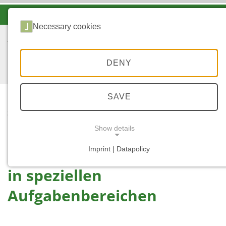
-A
A
A+
Necessary cookies
DENY
SAVE
...
STARTSEITE
IN SPEZIELLEN
Show details
AUFGABENBEREICHEN
Imprint | Datapolicy
NECESSARY COOKIES
in speziellen
Aufgabenbereichen