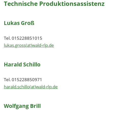
Technische Produktionsassistenz
Lukas Groß
Tel. 015228851015
lukas.gross(at)wald-rlp.de
Harald Schillo
Tel. 015228850971
harald.schillo(at)wald-rlp.de
Wolfgang Brill