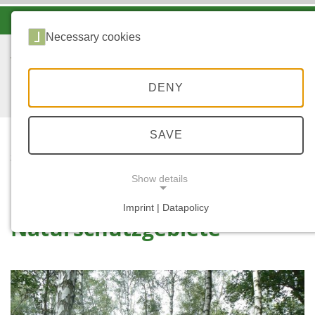
-A
A
A+
Necessary cookies
DENY
SAVE
...
STARTSEITE
NATURSCHUTZGEBIETE
Show details
Imprint | Datapolicy
Naturschutzgebiete
NECESSARY COOKIES