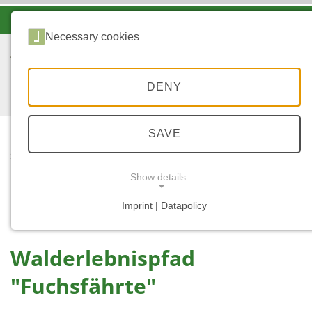
-A
A
A+
Necessary cookies
DENY
SAVE
...
STARTSEITE
UMWELTBILDUNG
Show details
WALDERLEBNISPFAD
"FUCHSFÄHRTE"
Imprint | Datapolicy
NECESSARY COOKIES
Walderlebnispfad
"Fuchsfährte"