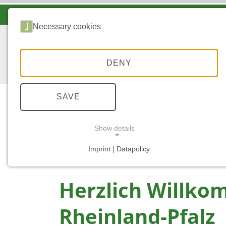
LANDESFORSTEN VOR ORT
Necessary cookies
DENY
SAVE
Show details
...
STARTSEITE
WALDBILDUNGSZENTRU
Imprint | Datapolicy
NECESSARY COOKIES
Herzlich Willk
Rheinland-Pfalz