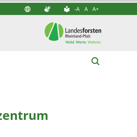
-A
A
A+
szentrum