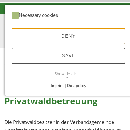
-A
A
A+
Necessary cookies
DENY
SAVE
...
STARTSEITE
PRIVATWALDBETREUU
Show details
NG
Imprint | Datapolicy
NECESSARY COOKIES
Privatwaldbetreuung
Die Privatwaldbesitzer in der Verbandsgemeinde