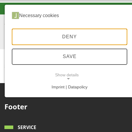
-A
A
A+
Necessary cookies
DENY
SAVE
...
STARTSEITE
JAGD
Show details
Imprint | Datapolicy
NECESSARY COOKIES
Footer
SERVICE