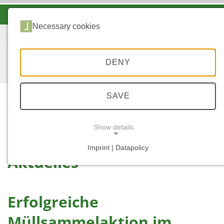
-A
A
A+
Necessary cookies
DENY
SAVE
...
STARTSEITE
AKTUELLES
Show details
Imprint | Datapolicy
Aktuelles
NECESSARY COOKIES
Erfolgreiche
Müllsammelaktion im